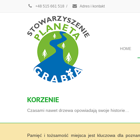
+48 515 661 518
/
Adres i kontakt
HOME
KORZENIE
Czasami nawet drzewa opowiadają swoje historie…
Pamięć i tożsamość miejsca jest kluczowa dla poznan