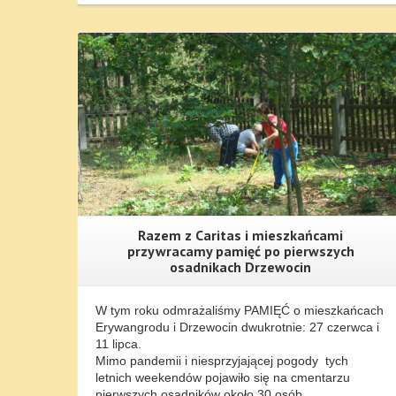
Więcej Informacji...
Razem z Caritas i mieszkańcami
przywracamy pamięć po pierwszych
osadnikach Drzewocin
W tym roku odmrażaliśmy PAMIĘĆ o mieszkańcach
Erywangrodu i Drzewocin dwukrotnie: 27 czerwca i
11 lipca.
Mimo pandemii i niesprzyjającej pogody tych
letnich weekendów pojawiło się na cmentarzu
pierwszych osadników około 30 osób.