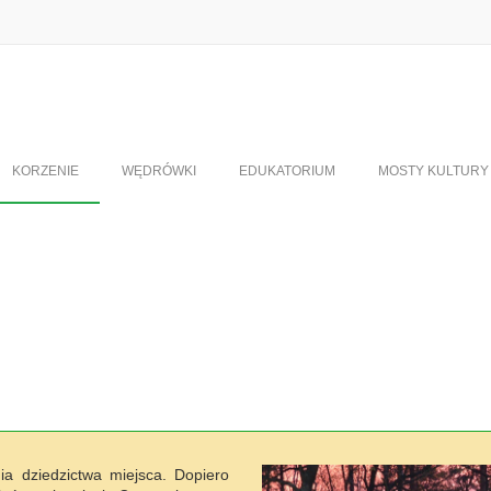
KORZENIE
WĘDRÓWKI
EDUKATORIUM
MOSTY KULTURY
ia dziedzictwa miejsca. Dopiero