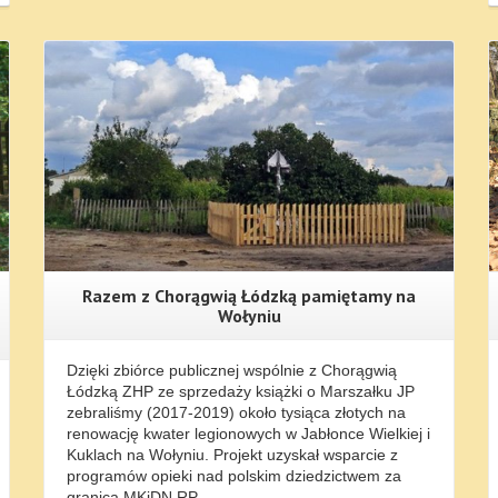
Więcej Informacji...
Razem z Chorągwią Łódzką pamiętamy na
Wołyniu
Dzięki zbiórce publicznej wspólnie z Chorągwią
Łódzką ZHP ze sprzedaży książki o Marszałku JP
zebraliśmy (2017-2019) około tysiąca złotych na
renowację kwater legionowych w Jabłonce Wielkiej i
Kuklach na Wołyniu. Projekt uzyskał wsparcie z
programów opieki nad polskim dziedzictwem za
granicą MKiDN RP