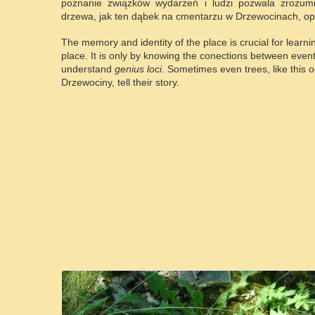
poznanie związków wydarzeń i ludzi pozwala zrozumi
drzewa, jak ten dąbek na cmentarzu w Drzewocinach, opo
The memory and identity of the place is crucial for learni
place. It is only by knowing the conections between even
understand
genius loci
. Sometimes even trees, like this o
Drzewociny, tell their story.
Więcej Informacji...