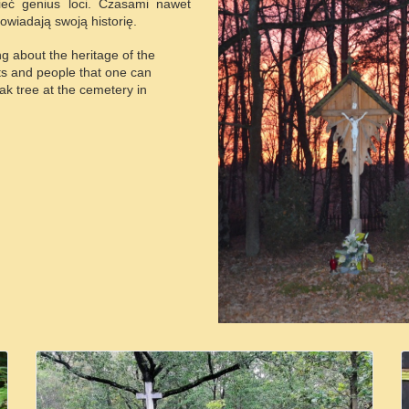
eć genius loci. Czasami nawet
wiadają swoją historię.
ng about the heritage of the
ts and people that one can
ak tree at the cemetery in
Więcej Informacji...