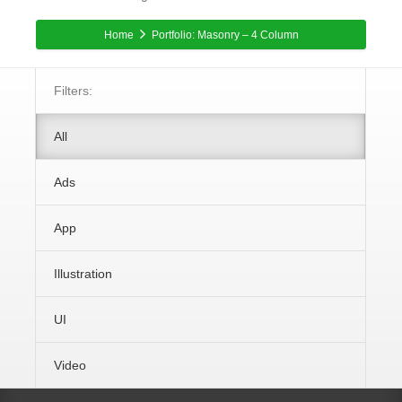
Home
Portfolio: Masonry – 4 Column
Filters:
All
Ads
App
Illustration
UI
Video