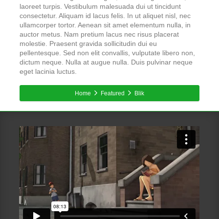
laoreet turpis. Vestibulum malesuada dui ut tincidunt
consectetur. Aliquam id lacus felis. In ut aliquet nisl, nec
ullamcorper tortor. Aenean sit amet elementum nulla, in
auctor metus. Nam pretium lacus nec risus placerat
molestie. Praesent gravida sollicitudin dui eu
pellentesque. Sed non elit convallis, vulputate libero non,
dictum neque. Nulla at augue nulla. Duis pulvinar neque
eget lacinia luctus.
Home
Featured
Blik