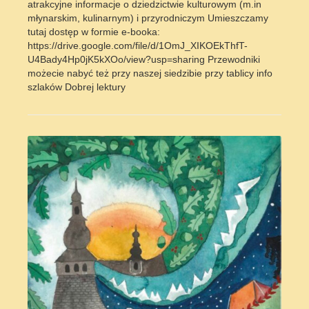
atrakcyjne informacje o dziedzictwie kulturowym (m.in
młynarskim, kulinarnym) i przyrodniczym Umieszczamy
tutaj dostęp w formie e-booka:
https://drive.google.com/file/d/1OmJ_XIKOEkThfT-
U4Bady4Hp0jK5kXOo/view?usp=sharing Przewodniki
możecie nabyć też przy naszej siedzibie przy tablicy info
szlaków Dobrej lektury