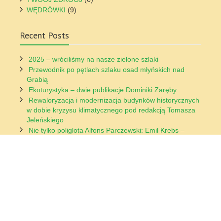
WĘDRÓWKI
(9)
Recent Posts
2025 – wróciliśmy na nasze zielone szlaki
Przewodnik po pętlach szlaku osad młyńskich nad
Grabią
Ekoturystyka – dwie publikacje Dominiki Zaręby
Rewaloryzacja i modernizacja budynków historycznych
w dobie kryzysu klimatycznego pod redakcją Tomasza
Jeleńskiego
Nie tylko poliglota Alfons Parczewski: Emil Krebs –
geniusz językowy ze Śląska
Latest Tweets
Error
: Please set your
Twitter oAuth API Keys
on Control
Panel > Global Settings > API Keys page. (Missing
Consumer Key)