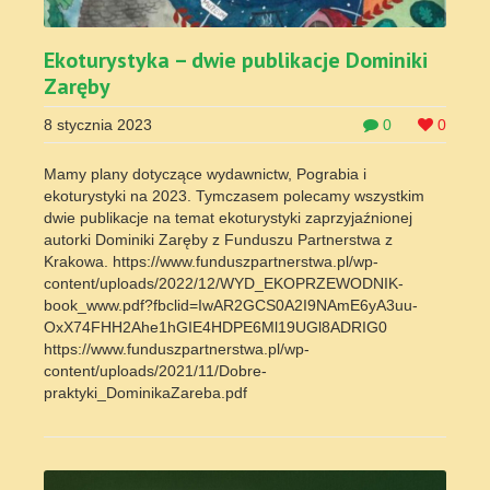
Ekoturystyka – dwie publikacje Dominiki
Zaręby
8 stycznia 2023
0
0
Mamy plany dotyczące wydawnictw, Pograbia i
ekoturystyki na 2023. Tymczasem polecamy wszystkim
dwie publikacje na temat ekoturystyki zaprzyjaźnionej
autorki Dominiki Zaręby z Funduszu Partnerstwa z
Krakowa. https://www.funduszpartnerstwa.pl/wp-
content/uploads/2022/12/WYD_EKOPRZEWODNIK-
book_www.pdf?fbclid=IwAR2GCS0A2I9NAmE6yA3uu-
OxX74FHH2Ahe1hGIE4HDPE6Ml19UGl8ADRIG0
https://www.funduszpartnerstwa.pl/wp-
content/uploads/2021/11/Dobre-
praktyki_DominikaZareba.pdf