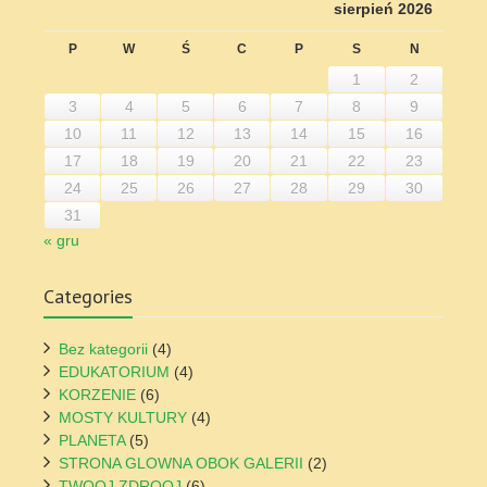
sierpień 2026
P
W
Ś
C
P
S
N
1
2
3
4
5
6
7
8
9
10
11
12
13
14
15
16
17
18
19
20
21
22
23
24
25
26
27
28
29
30
31
« gru
Categories
Bez kategorii
(4)
EDUKATORIUM
(4)
KORZENIE
(6)
MOSTY KULTURY
(4)
PLANETA
(5)
STRONA GLOWNA OBOK GALERII
(2)
TWOOJ ZDROOJ
(6)