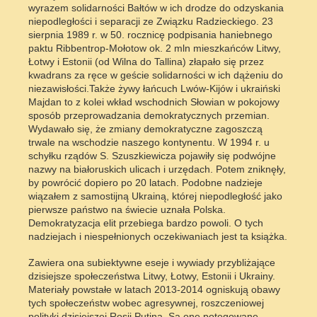
wyrazem solidarności Bałtów w ich drodze do odzyskania
niepodległości i separacji ze Związku Radzieckiego. 23
sierpnia 1989 r. w 50. rocznicę podpisania haniebnego
paktu Ribbentrop-Mołotow ok. 2 mln mieszkańców Litwy,
Łotwy i Estonii (od Wilna do Tallina) złapało się przez
kwadrans za ręce w geście solidarności w ich dążeniu do
niezawisłości.Także żywy łańcuch Lwów-Kijów i ukraiński
Majdan to z kolei wkład wschodnich Słowian w pokojowy
sposób przeprowadzania demokratycznych przemian.
Wydawało się, że zmiany demokratyczne zagoszczą
trwale na wschodzie naszego kontynentu. W 1994 r. u
schyłku rządów S. Szuszkiewicza pojawiły się podwójne
nazwy na białoruskich ulicach i urzędach. Potem zniknęły,
by powrócić dopiero po 20 latach. Podobne nadzieje
wiązałem z samostijną Ukrainą, której niepodległość jako
pierwsze państwo na świecie uznała Polska.
Demokratyzacja elit przebiega bardzo powoli. O tych
nadziejach i niespełnionych oczekiwaniach jest ta książka.
Zawiera ona subiektywne eseje i wywiady przybliżające
dzisiejsze społeczeństwa Litwy, Łotwy, Estonii i Ukrainy.
Materiały powstałe w latach 2013-2014 ogniskują obawy
tych społeczeństw wobec agresywnej, roszczeniowej
polityki dzisiejszej Rosji Putina. Są one potęgowane