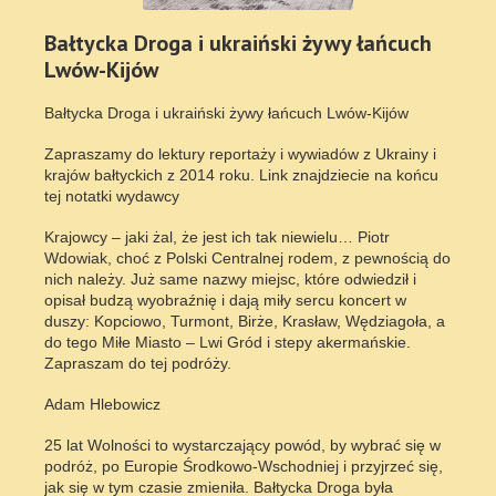
Bałtycka Droga i ukraiński żywy łańcuch
Lwów-Kijów
Bałtycka Droga i ukraiński żywy łańcuch Lwów-Kijów
Zapraszamy do lektury reportaży i wywiadów z Ukrainy i
krajów bałtyckich z 2014 roku. Link znajdziecie na końcu
tej notatki wydawcy
Krajowcy – jaki żal, że jest ich tak niewielu… Piotr
Wdowiak, choć z Polski Centralnej rodem, z pewnością do
nich należy. Już same nazwy miejsc, które odwiedził i
opisał budzą wyobraźnię i dają miły sercu koncert w
duszy: Kopciowo, Turmont, Birże, Krasław, Wędziagoła, a
do tego Miłe Miasto – Lwi Gród i stepy akermańskie.
Zapraszam do tej podróży.
Adam Hlebowicz
25 lat Wolności to wystarczający powód, by wybrać się w
podróż, po Europie Środkowo-Wschodniej i przyjrzeć się,
jak się w tym czasie zmieniła. Bałtycka Droga była