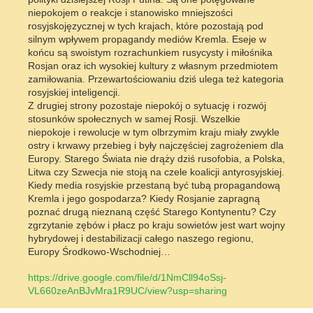
niepokojem o reakcje i stanowisko mniejszości
rosyjskojęzycznej w tych krajach, które pozostają pod
silnym wpływem propagandy mediów Kremla. Eseje w
końcu są swoistym rozrachunkiem rusycysty i miłośnika
Rosjan oraz ich wysokiej kultury z własnym przedmiotem
zamiłowania. Przewartościowaniu dziś ulega też kategoria
rosyjskiej inteligencji.
Z drugiej strony pozostaje niepokój o sytuację i rozwój
stosunków społecznych w samej Rosji. Wszelkie
niepokoje i rewolucje w tym olbrzymim kraju miały zwykle
ostry i krwawy przebieg i były najczęściej zagrożeniem dla
Europy. Starego Świata nie drąży dziś rusofobia, a Polska,
Litwa czy Szwecja nie stoją na czele koalicji antyrosyjskiej.
Kiedy media rosyjskie przestaną być tubą propagandową
Kremla i jego gospodarza? Kiedy Rosjanie zapragną
poznać drugą nieznaną część Starego Kontynentu? Czy
zgrzytanie zębów i płacz po kraju sowietów jest wart wojny
hybrydowej i destabilizacji całego naszego regionu,
Europy Środkowo-Wschodniej…
https://drive.google.com/file/d/1NmCll94oSsj-
VL660zeAnBJvMra1R9UC/view?usp=sharing